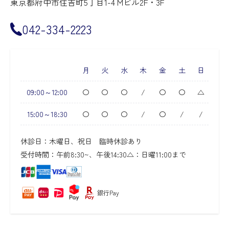
東京都府中市住吉町5丁目1-4 Mビル2F・3F
042-334-2223
月
火
水
木
金
土
日
09:00～12:00
〇
〇
〇
/
〇
〇
△
15:00～18:30
〇
〇
〇
/
〇
/
/
休診日：木曜日、祝日 臨時休診あり
受付時間：午前8:30~、午後14:30
△：日曜11:00まで
銀行Pay