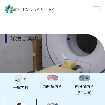
府中すみよしクリニック
診療ご案内
Top
＞
診療ご案内
＞ 神経内科
糖尿病内科
内分泌内科
一般内科
(甲状腺)