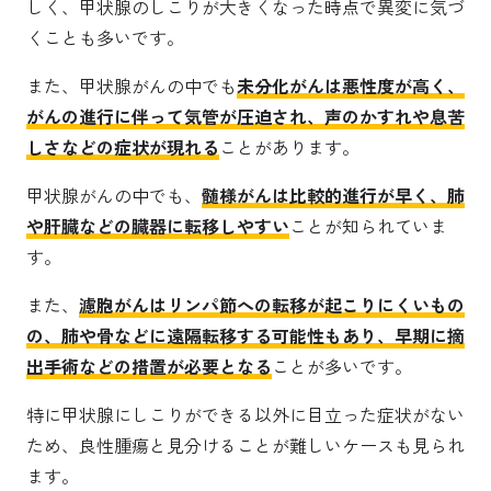
しく、甲状腺のしこりが大きくなった時点で異変に気づ
くことも多いです。
また、甲状腺がんの中でも
未分化がんは悪性度が高く、
がんの進行に伴って気管が圧迫され、声のかすれや息苦
しさなどの症状が現れる
ことがあります。
甲状腺がんの中でも、
髄様がんは比較的進行が早く、肺
や肝臓などの臓器に転移しやすい
ことが知られていま
す。
また、
濾胞がんはリンパ節への転移が起こりにくいもの
の、肺や骨などに遠隔転移する可能性もあり、早期に摘
出手術などの措置が必要となる
ことが多いです。
特に甲状腺にしこりができる以外に目立った症状がない
ため、良性腫瘍と見分けることが難しいケースも見られ
ます。