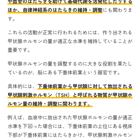
や血管のはたらきを助けて基礎代謝を活発化したりする
ほか、自律神経系のはたらきの維持・調整
にも関わりま
す。
これらの活動が正常に行われるためには、作り出される
甲状腺ホルモンの量が適正な水準を維持していることが
重要です。
甲状腺ホルモンの量を調整するのに大きな役割を果たし
ているのが、脳にある下垂体前葉という器官です。
具体的には、
下垂体前葉から甲状腺に対して放出される
甲状腺刺激ホルモン（TSH）と呼ばれる物質が甲状腺ホ
ルモン量の維持・調整に関わります。
例えば、血液中に放出された甲状腺ホルモンの量が適正
水準を下回った場合には、下垂体前葉の上位にある視床
下部が下垂体前葉にはたらきかけ、甲状腺刺激ホルモン