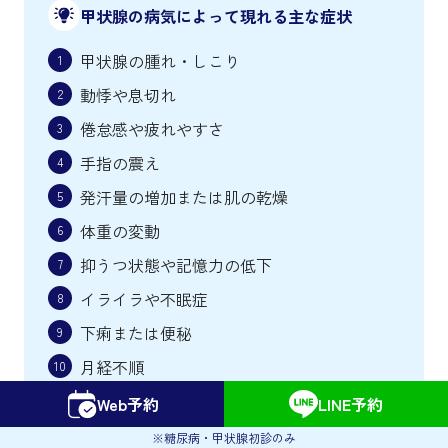
甲状腺の病気によって現れる主な症状
甲状腺の腫れ・しこり
動悸や息切れ
倦怠感や疲れやすさ
手指の震え
発汗量の増加または肌の乾燥
体重の変動
抑うつ状態や記憶力の低下
イライラや不眠症
下痢または便秘
月経不順
Web予約
LINE予約
※糖尿病・甲状腺初診のみ