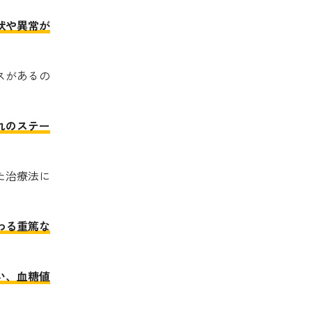
状や異常が
スがあるの
れのステー
た治療法に
わる重篤な
い、血糖値