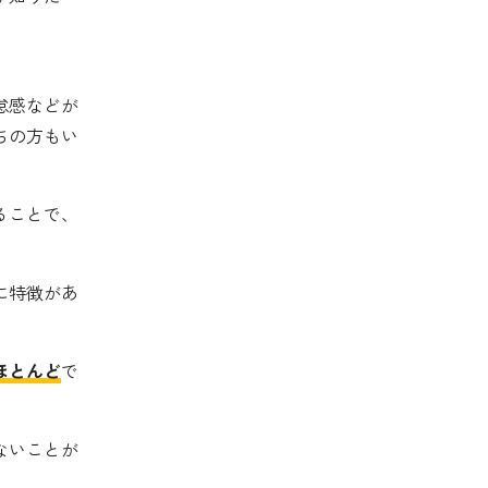
怠感などが
ちの方もい
ることで、
に特徴があ
ほとんど
で
ないことが