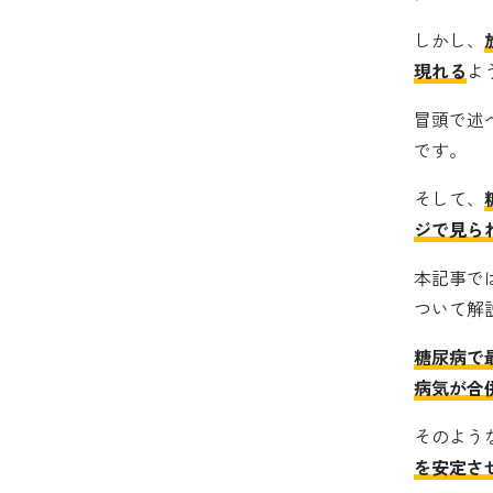
しかし、
現れる
よ
冒頭で述
です。
そして、
ジで見ら
本記事で
ついて解
糖尿病で
病気が合
そのよう
を安定さ