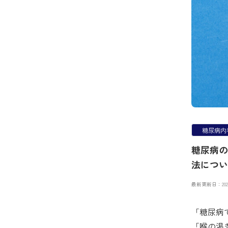
糖尿病内
糖尿病の
法につい
最新更新日：202
「糖尿病
「喉の渇