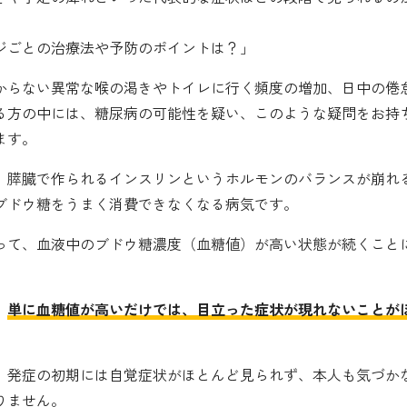
ジごとの治療法や予防のポイントは？」
からない異常な喉の渇きやトイレに行く頻度の増加、日中の倦
る方の中には、糖尿病の可能性を疑い、このような疑問をお持
ます。
、膵臓で作られるインスリンというホルモンのバランスが崩れ
ブドウ糖をうまく消費できなくなる病気です。
って、血液中のブドウ糖濃度（血糖値）が高い状態が続くこと
、
単に血糖値が高いだけでは、目立った症状が現れないことが
、発症の初期には自覚症状がほとんど見られず、本人も気づか
りません。