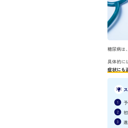
糖尿病は
具体的に
症状にも
ス
予
初
進