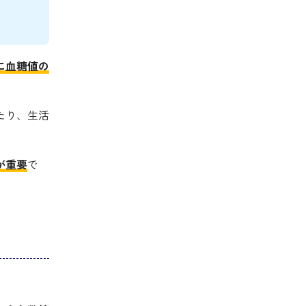
に血糖値の
たり、生活
が重要
で