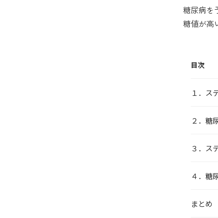
糖尿病を
糖値が高
目次
１．ス
２．糖
３．ス
４．糖
まとめ