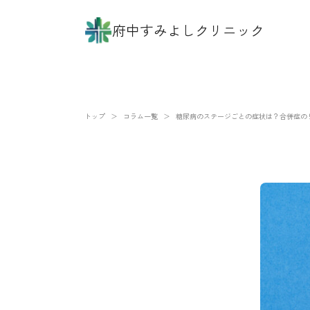
府中すみよしクリニック
トップ
＞
コラム一覧
＞
糖尿病のステージごとの症状は？合併症の