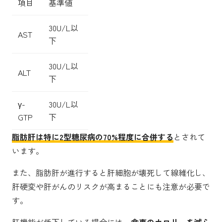
項目
基準値
30U/L以
AST
下
30U/L以
ALT
下
γ-
30U/L以
GTP
下
脂肪肝は特に2型糖尿病の70%程度に合併する
とされて
います。
また、脂肪肝が進行すると肝細胞が壊死して線維化し、
肝硬変や肝がんのリスクが高まることにも注意が必要で
す。