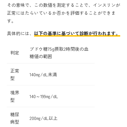
その意味で、この数値を測定することで、インスリンが
正常にはたらいているか否かを評価することができま
す。
具体的には、
以下の基準に基づいて診断が行われます。
ブドウ糖75g摂取2時間後の血
判定
糖値の範囲
正常
140㎎/dL未満
型
境界
140～199㎎/dL
型
糖尿
200㎎/dL以上
病型