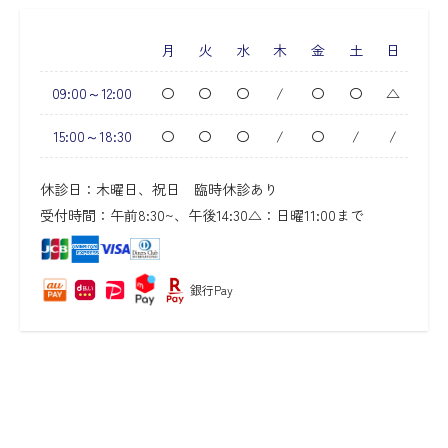
月
火
水
木
金
土
日
09:00～12:00
〇
〇
〇
/
〇
〇
△
15:00～18:30
〇
〇
〇
/
〇
/
/
休診日：木曜日、祝日 臨時休診あり
受付時間：午前8:30~、午後14:30
△：日曜11:00まで
銀行Pay