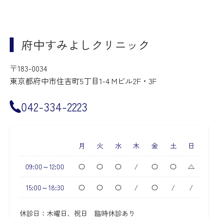
府中すみよしクリニック
〒183-0034
東京都府中市住吉町5丁目1-4 Mビル2F・3F
042-334-2223
月
火
水
木
金
土
日
09:00～12:00
〇
〇
〇
/
〇
〇
△
15:00～18:30
〇
〇
〇
/
〇
/
/
休診日：木曜日、祝日 臨時休診あり