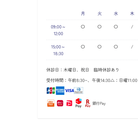
月
火
水
木
09:00～
〇
〇
〇
/
12:00
15:00～
〇
〇
〇
/
18:30
休診日：木曜日、祝日 臨時休診あり
受付時間：午前8:30~、午後14:30
△：日曜11:0
銀行Pay