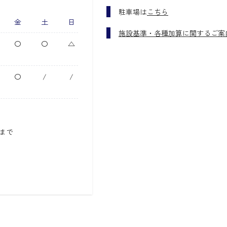
駐車場は
こちら
金
土
日
施設基準・各種加算に関するご案
〇
〇
△
〇
/
/
0まで