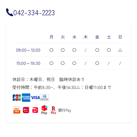
042-334-2223
月
火
水
木
金
土
日
09:00～12:00
〇
〇
〇
/
〇
〇
△
15:00～18:30
〇
〇
〇
/
〇
/
/
休診日：木曜日、祝日 臨時休診あり
受付時間：午前8:30~、午後14:30
△：日曜11:00まで
銀行Pay